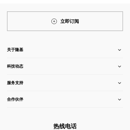
立即订阅
关于隆基
科技动态
关于隆基
服务支持
全球化布局
硅片价格
合作伙伴
管理层信息
行业动态
下载中心
可持续发展
在线研讨会
成功案例
经销商查询
热线电话