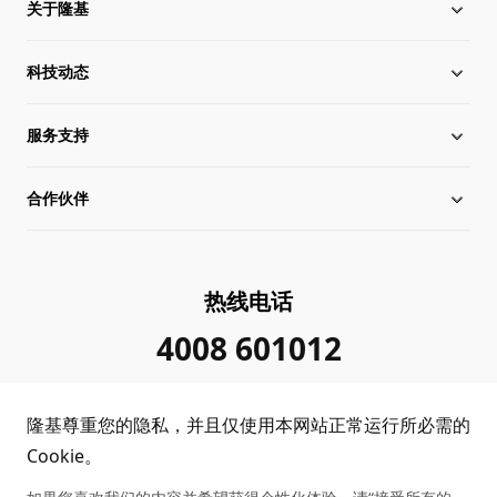
关于隆基
科技动态
关于隆基
服务支持
全球化布局
硅片价格
合作伙伴
管理层信息
行业动态
下载中心
可持续发展
在线研讨会
成功案例
经销商查询
热线电话
加入我们
隆基新闻
真伪查询
联系我们
4008 601012
投资者关系
隆基公告
常见问题
供应商/回收商
隆基尊重您的隐私，并且仅使用本网站正常运行所必需的
投诉举报
客户问题反馈
协同创新合作
Cookie。