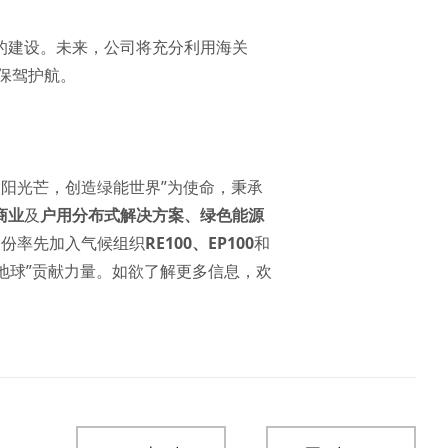
的建设。未来，公司将充分利用海关
保驾护航。
太阳光芒，创造绿能世界”为使命，秉承
商业
及
户用分布式解决方案
、
绿色能源
基股份率先加入气候组织
RE100
、
EP100
和
地球”贡献力量。如欲了解更多信息，欢