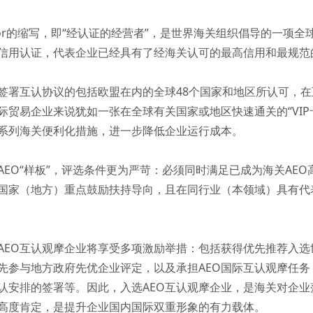
ic Operator的缩写，即“经认证的经营者”，是世界海关组织倡导
信用认证，代表企业已经具有了经海关认可的最高信用和最规范
签署互认协议的包括欧盟在内的全球48个国家和地区所认可，
际贸易企业来说犹如一张在全球有关国家或地区快速通关的“VI
系列海关便利化措施，进一步降低企业运行成本。
AEO“样板”，评选条件更为严苛：必须同时满足已成为海关AEO
国家（地方）重点鼓励扶持导向，且在同行业（本领域）具有代
选AEO互认观摩企业将享受多项激励举措：包括获得优先推荐入
先参与地方政府先优企业评定，以及承担AEO国际互认观摩任务
认安排的签署等。因此，入选AEO互认观摩企业，是海关对企业
高度肯定，是提升企业国内国际双重形象的有力载体。