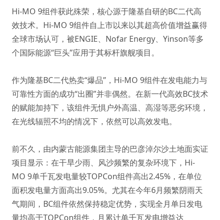
Hi-MO 9组件获此殊荣，核心源于隆基自研的BC二代高
效技术。Hi-MO 9组件自上市以来以其超高价值增益赢得
全球市场认可，被ENGIE、Nofar Energy、Yinson等多
个国际能源“巨头”应用于其标杆旗舰项目。
作为隆基BC二代热卖“爆品”，Hi-MO 9组件在发电能力与
可靠性方面的成功“出圈”并非偶然。在新一代高效BC技术
的赋能加持下，该组件无惧户外高温、高湿等恶劣环境，
在光线辐照不均的情况下，依然可以高效发电。
前不久，由内蒙古能源集团主导的巴彦淖尔沙土地面实证
项目显示：在干旱少雨、风沙频繁的复杂环境下，Hi-
MO 9单千瓦发电量较TOPCon组件高出2.45%，在单位
面积发电量方面高出9.05%。尤其在今年6月频繁阴雨天
气期间，BC组件依然保持稳定优势，实现全月单日发电
量均高于TOPCon组件，月累计单千瓦发电增益达