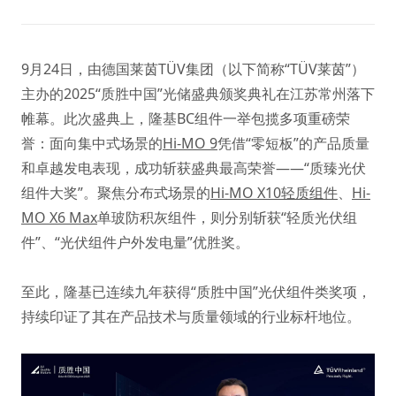
9月24日，由德国莱茵TÜV集团（以下简称“TÜV莱茵”）
主办的2025“质胜中国”光储盛典颁奖典礼在江苏常州落下
帷幕。此次盛典上，隆基BC组件一举包揽多项重磅荣
誉：面向集中式场景的
Hi-MO 9
凭借“零短板”的产品质量
和卓越发电表现，成功斩获盛典最高荣誉——“质臻光伏
组件大奖”。聚焦分布式场景的
Hi-MO X10轻质组件
、
Hi-
MO X6 Max
单玻防积灰组件，则分别斩获“轻质光伏组
件”、“光伏组件户外发电量”优胜奖。
至此，隆基已连续九年获得“质胜中国”光伏组件类奖项，
持续印证了其在产品技术与质量领域的行业标杆地位。