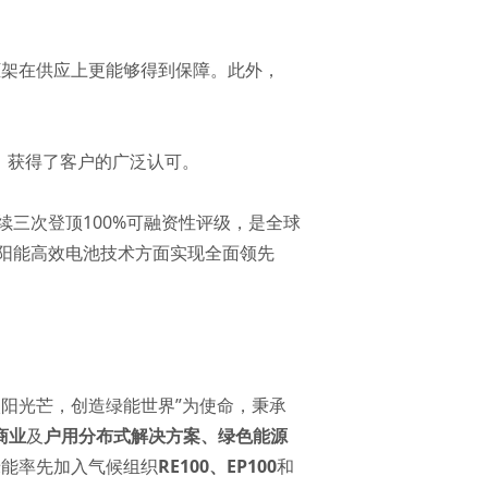
铝框架在供应上更能够得到保障。此外，
化，获得了客户的广泛认可。
三次登顶100%可融资性评级，是全球
阳能高效电池技术方面实现全面领先
太阳光芒，创造绿能世界”为使命，秉承
商业
及
户用分布式解决方案
、
绿色能源
基绿能率先加入气候组织
RE100
、
EP100
和