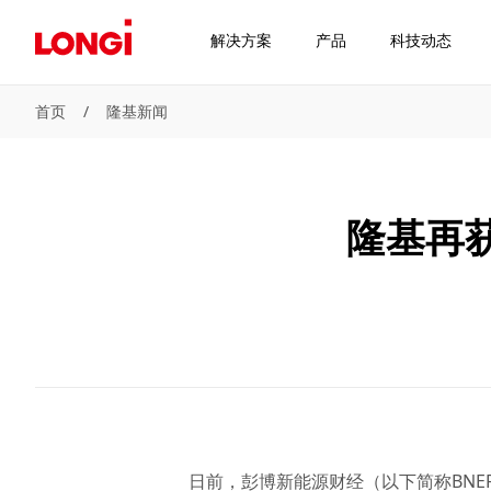
解决方案
产品
科技动态
首页
/
隆基新闻
隆基再获
日前，彭博新能源财经（以下简称BNEF）发布 