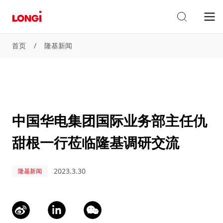
首页
/
隆基新闻
中国华电集团国际业务部主任仇
甜根一行莅临隆基调研交流
2023.3.30
隆基新闻