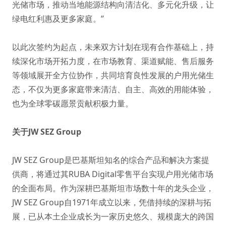
光储市场，推动当地能源结构向清洁化、多元化升级，让
绿电红利惠及更多家庭。”
以此次签约为起点，未来双方计划在现有合作基础上，持
续深化市场开拓力度，在市场教育、渠道赋能、售后服务
等领域展开全方位协作，共同培育良性发展的户用光储生
态，不仅为更多家庭带来清洁、自主、高效的用能体验，
也为全球零碳愿景贡献积极力量。
关于JW SEZ Group
JW SEZ Group是巴基斯坦知名的综合产品和解决方案提
供商，将通过其RUBA Digital零售平台实现户用光储市场
的全面布局。作为深耕巴基斯坦市场数十年的龙头企业，
JW SEZ Group自1971年成立以来，凭借持续的深耕与拓
展，已从本土企业成长为一家历史悠久、规模庞大的跨国