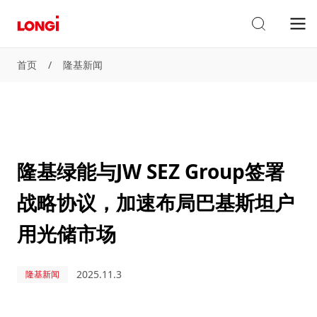
首页
/
隆基新闻
隆基绿能与JW SEZ Group签署
战略协议，加速布局巴基斯坦户
用光储市场
2025.11.3
隆基新闻