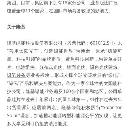
集团。目前，集团旗下拥有18家分公司，业务版图广泛
覆盖全球11个国家，在国际市场具备较强的影响力。
关于隆基
隆基绿能科技股份有限公司（股票代码：601012.SH）以
“善用太阳光芒，创造绿能世界”为使命，秉承“稳健可
靠、科技引领”的品牌定位，聚焦科技创新，构建
单晶硅
片
、
电池组件
、
分布式光伏
、
地面光伏
、
绿色光伏建筑
、
绿氢装备
等业务板块，形成支撑全球零碳发展的“绿电”+
“绿氢”产品和解决方案能力。作为一家全球性的太阳能科
技公司，隆基绿能业务遍及160余个国家和地区，公司单
晶硅片在过去十年累计出货量全球第一，组件在过去六年
出货量累计稳居前两名。隆基绿能积极践行“Solar for
Solar”理念，加速推动能源转型和能源公平的实现，让更
多人享受到可负担的清洁能源。