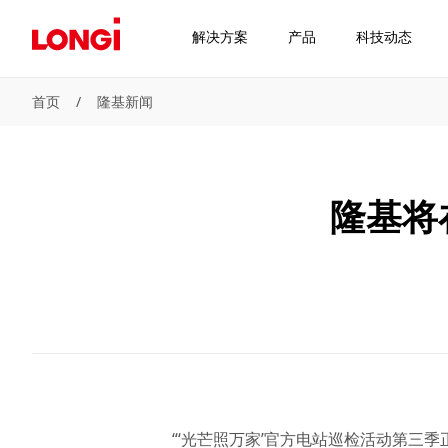
解决方案
产品
科技动态
首页
/
隆基新闻
隆基将
“‘光芒照万家’官方电站巡检活动第三季