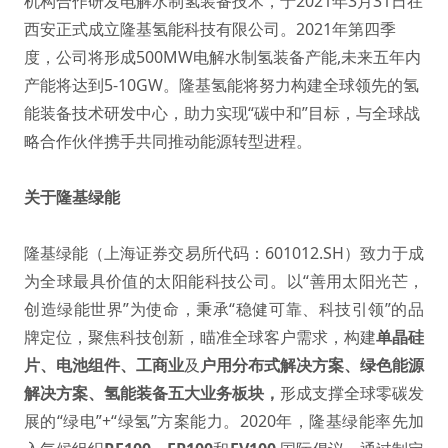
机构合作研发电解水制氢装备技术，于2021年3月31日在
西安正式成立隆基氢能科技有限公司。2021年第四季
度，公司将形成500MW电解水制氢装备产能,未来五年内
产能将达到5-10GW。隆基氢能将努力构建全球领先的氢
能装备技术研发中心，助力实现“碳中和”目标，与全球战
略合作伙伴携手共同推动能源转型进程。
关于隆基绿能
隆基绿能（上海证券交易所代码：601012.SH）致力于成
为全球最具价值的太阳能科技公司。以“善用太阳光芒，
创造绿能世界”为使命，秉承“稳健可靠、科技引领”的品
牌定位，聚焦科技创新，瞄准全球客户需求，构建
单晶硅
片
、
电池组件
、
工商业
及
户用分布式解决方案
、
绿色能源
解决方案
、
氢能装备
五大业务板块，
形成支撑全球零碳发
展的“绿电”+“绿氢”方案能力。2020年，隆基绿能率先加