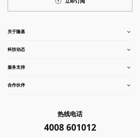
立即订阅
关于隆基
科技动态
关于隆基
服务支持
全球化布局
硅片价格
合作伙伴
管理层信息
行业动态
下载中心
可持续发展
在线研讨会
成功案例
经销商查询
热线电话
加入我们
隆基新闻
真伪查询
联系我们
4008 601012
投资者关系
隆基公告
常见问题
供应商/回收商