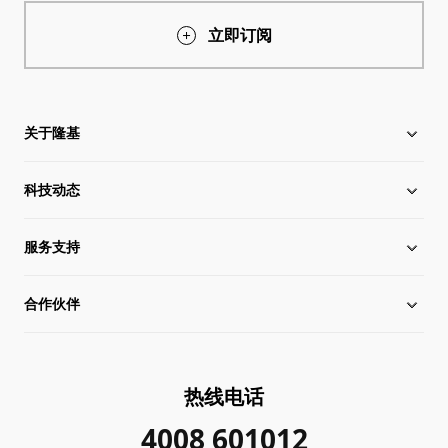
立即订阅
关于隆基
科技动态
关于隆基
服务支持
全球化布局
硅片价格
合作伙伴
管理层信息
行业动态
下载中心
可持续发展
在线研讨会
成功案例
经销商查询
热线电话
加入我们
隆基新闻
真伪查询
联系我们
4008 601012