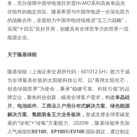
务，充分保障中国华电项目所需Hi-MO系列高效单晶光
伏组件的稳定供应。隆基希望与中国华电进一步深化双方
的战略合作，全面助力中国华电持续推进“五三六战略”，
实现“十四五”良好开局，创建具有全球竞争力的世界一流
能源企业。
关于隆基绿能
隆基绿能（上海证券交易所代码：601012.SH）致力于成
为全球最具价值的太阳能科技公司。以“善用太阳光芒，
创造绿能世界”为使命，秉承“稳健可靠、科技引领”的品
牌定位，聚焦科技创新，瞄准全球客户需求，构建
单晶硅
片
、
电池组件
、
工商业
及
户用分布式解决方案
、
绿色能源
解决方案
、
氢能装备
五大业务板块，
形成支撑全球零碳发
展的“绿电”+“绿氢”方案能力。2020年，隆基绿能率先加
入气候组织
RE100
、
EP100
和
EV100
国际倡议，通过制定