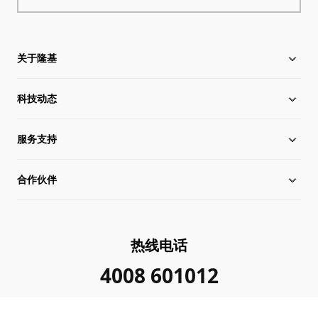
关于隆基
科技动态
关于隆基
服务支持
全球化布局
硅片价格
合作伙伴
管理层信息
行业动态
下载中心
可持续发展
在线研讨会
成功案例
经销商查询
热线电话
加入我们
隆基新闻
真伪查询
联系我们
4008 601012
投资者关系
隆基公告
常见问题
供应商/回收商