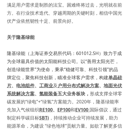
满足用户需求是制胜的法宝。困难终将过去，光明就在前
方。在行业技术迭代、穿越周期的关键时刻，相信中国光
伏产业依然韧性十足、前景向好。
关于隆基绿能
隆基绿能（上海证券交易所代码：601012.SH）致力于成
为全球最具价值的太阳能科技公司。以“善用太阳光芒，
创造绿能世界”为使命，秉承“稳健可靠、科技引领”的品
牌定位，聚焦科技创新，瞄准全球客户需求，构建
单晶硅
片
、
电池组件
、
工商业
及
户用分布式解决方案
、
地面光伏
系统解决方案
、
氢能装备
五大业务板块，
形成支撑全球零
碳发展的“绿电”+“绿氢”方案能力。2020年，隆基绿能率
先加入气候组织
RE100
、
EP100
和
EV100
国际倡议，通过
制定科学碳目标
SBTi
，持续推动企业可持续发展，助力
能源革命，为建设 “绿色地球”贡献力量。如欲了解更多信