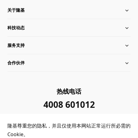
关于隆基
科技动态
关于隆基
服务支持
全球化布局
硅片价格
合作伙伴
管理层信息
行业动态
下载中心
可持续发展
在线研讨会
成功案例
经销商查询
热线电话
加入我们
隆基新闻
真伪查询
联系我们
4008 601012
投资者关系
隆基公告
常见问题
供应商/回收商
隆基尊重您的隐私，并且仅使用本网站正常运行所必需的
投诉举报
客户问题反馈
协同创新合作
Cookie。