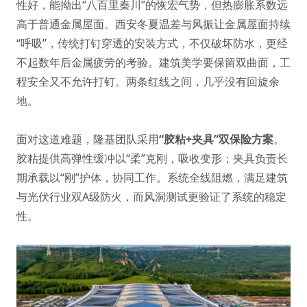
性好，能拗出“八百里秦川”的恢宏气势，但热膨胀系数远
高于普通金属屋面。西安冬夏温差与风振让金属屋面持续
“呼吸”，传统打钉穿透的安装方式，不仅破坏防水，更经
不起数年后金属疲劳的考验。建筑美学要保留双曲面，工
程安全又不允许打钉。两条红线之间，几乎没有回旋余
地。
面对这道难题，隆基团队采用
“胶粘+夹具”双保险方案
。
胶粘提供高弹性缓冲以“柔”克刚，吸收变形；夹具负责长
期承载以“刚”护体，协同工作。系统全线阻燃，满足建筑
与光伏行业双A级防火，而风洞测试更验证了系统的稳定
性。