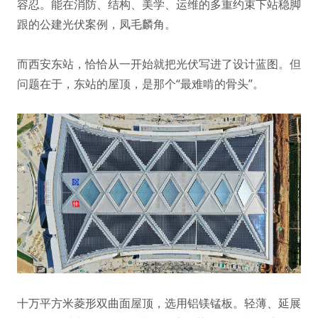
容忍。能在消防、结构、美学、运维的多重约束下站稳脚
跟的公建光伏案例，凤毛麟角。
而西安东站，恰恰从一开始就把光伏写进了设计蓝图。但
问题在于，东站的屋顶，是那个“最难啃的骨头”。
十万平方米菱形双曲面屋顶，选用铝镁锰板。轻薄、延展