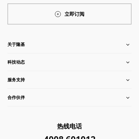
立即订阅
关于隆基
科技动态
关于隆基
服务支持
全球化布局
硅片价格
合作伙伴
管理层信息
行业动态
下载中心
可持续发展
在线研讨会
成功案例
经销商查询
热线电话
加入我们
隆基新闻
真伪查询
联系我们