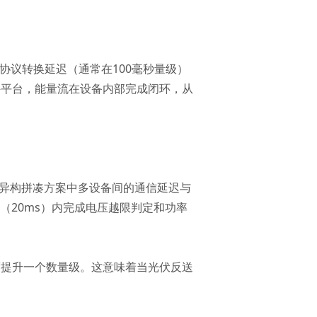
协议转换延迟（通常在100毫秒量级）
硬件平台，能量流在设备内部完成闭环，从
了异构拼凑方案中多设备间的通信延迟与
期（20ms）内完成电压越限判定和功率
度提升一个数量级。这意味着当光伏反送