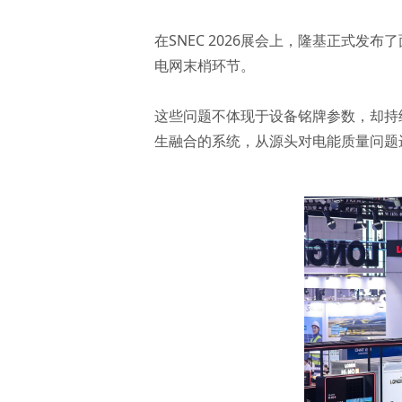
在SNEC 2026展会上，隆基正式发布
电网末梢环节。
这些问题不体现于设备铭牌参数，却持
生融合的系统，从源头对电能质量问题