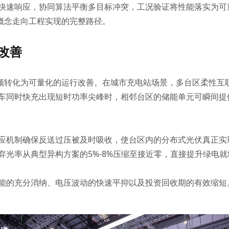
快速响应，协同算法平衡多目标冲突，工况验证将性能落实为可
从概念走向工程实现的完整路径。
改善
须转化为可量化的运行改善。在城市充电站场景，多台区柔性互联
车同时快充出现短时功率尖峰时，相邻台区的储能单元可瞬间提
应机制确保反送过压被及时吸收，使台区内的分布式光伏真正实现
弃光率从典型异构方案的5%-8%压缩至接近零，直接提升绿电
能的充分消纳、电压波动的快速平抑以及投资回收期的有效缩短