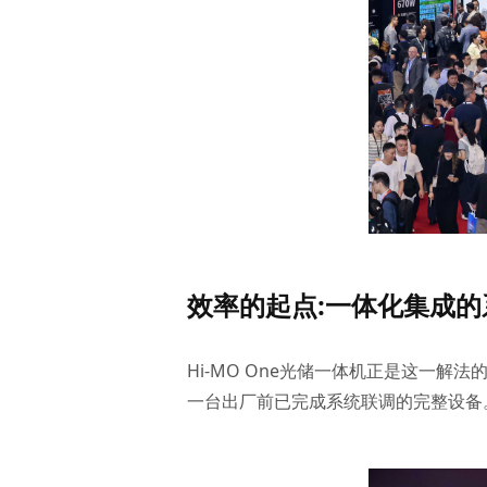
效率的起点:一体化集成的
Hi-MO One光储一体机正是这一
一台出厂前已完成系统联调的完整设备