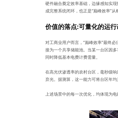
硬件融合奠定效率基础，边缘感知实现
成完整系统闭环，也正是“巅峰效率”
价值的落点:可量化的运行
对工商业用户而言，“巅峰效率”最终必
接为一个共享储能池。当某一台区因多
同时降低基本电费计费需量。
在高光伏渗透率的农村台区，毫秒级响
弃光。据测算，这一能力可将台区年均
上述场景中的每一次优化，均体现为电