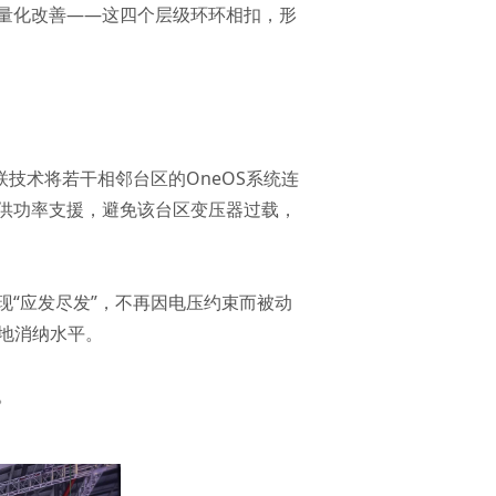
量化改善——这四个层级环环相扣，形
技术将若干相邻台区的OneOS系统连
供功率支援，避免该台区变压器过载，
“应发尽发”，不再因电压约束而被动
就地消纳水平。
。