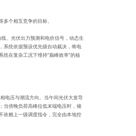
等多个相互竞争的目标。
荷曲线、光伏出力预测和电价信号，动态生
，系统依据预设优先级自动裁决，将电
统在复杂工况下维持“巅峰效率”的核
区三相电压与潮流方向。当午间光伏大发导
；当傍晚负荷高峰拉低末端电压时，储
不依赖上一级调度指令，完全由本地控