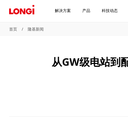
解决方案
产品
科技动态
首页
/
隆基新闻
从GW级电站到配