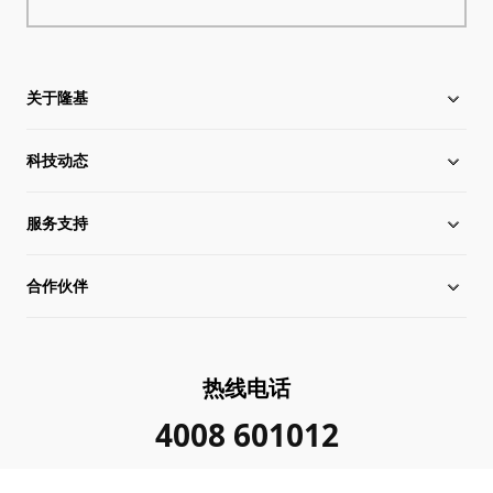
关于隆基
科技动态
关于隆基
服务支持
全球化布局
硅片价格
合作伙伴
管理层信息
行业动态
下载中心
可持续发展
在线研讨会
成功案例
经销商查询
热线电话
加入我们
隆基新闻
真伪查询
联系我们
4008 601012
投资者关系
隆基公告
常见问题
供应商/回收商