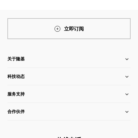
立即订阅
关于隆基
科技动态
关于隆基
服务支持
全球化布局
硅片价格
合作伙伴
管理层信息
行业动态
下载中心
可持续发展
在线研讨会
成功案例
经销商查询