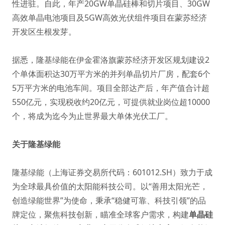
性进驻。自此，年产20GW单晶硅棒和切片项目、30GW
高效单晶电池
项目及5GW
高效光伏组件
项目在蒙苏经济
开发区生根发芽。
据悉，隆基绿能在伊金霍洛旗蒙苏经济开发区规划建设2
个单体面积达30万平方米的并列单晶切片厂房，配套6个
5万平方米的电池车间。项目全部达产后，年产值合计超
550亿元，实现税收约20亿元，可提供就业岗位超10000
个，将成为迄今为止世界最大单体光伏工厂。
关于隆基绿能
隆基绿能（上海证券交易所代码：601012.SH）致力于成
为全球最具价值的太阳能科技公司。以“善用太阳光芒，
创造绿能世界”为使命，秉承“稳健可靠、科技引领”的品
牌定位，聚焦科技创新，瞄准全球客户需求，构建
单晶硅