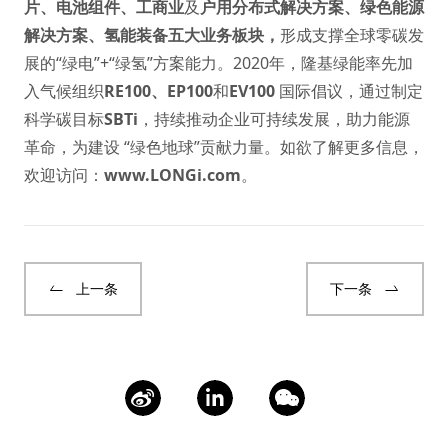
片
、
电池组件
、
工商业
及
户用分布式解决方案
、
绿色能源
解决方案
、
氢能装备
五大业务板块，
形成支撑全球零碳发
展的“绿电”+“绿氢”方案能力。2020年，隆基绿能率先加
入气候组织
RE100
、
EP100
和
EV100
国际倡议，通过制定
科学碳目标
SBTi
，持续推动企业可持续发展，助力能源
革命，为建设 “绿色地球”贡献力量。如欲了解更多信息，
欢迎访问：
www.LONGi.com
。
上一条
下一条