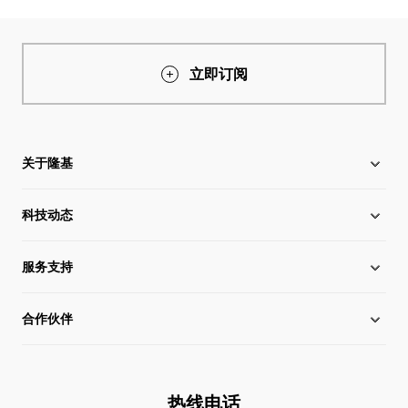
立即订阅
关于隆基
科技动态
关于隆基
服务支持
全球化布局
硅片价格
合作伙伴
管理层信息
行业动态
下载中心
可持续发展
在线研讨会
成功案例
经销商查询
热线电话