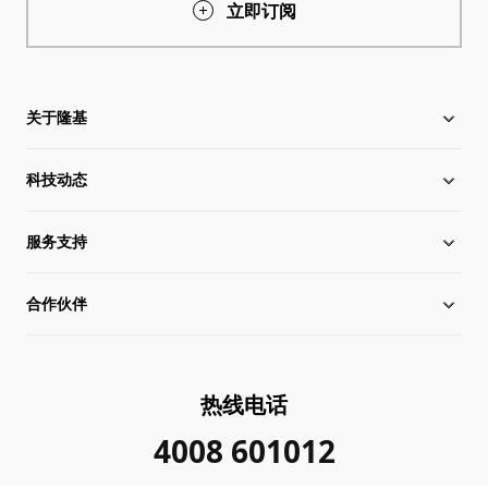
立即订阅
关于隆基
科技动态
关于隆基
服务支持
全球化布局
硅片价格
合作伙伴
管理层信息
行业动态
下载中心
可持续发展
在线研讨会
成功案例
经销商查询
热线电话
加入我们
隆基新闻
真伪查询
联系我们
4008 601012