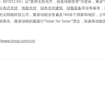
01012.SH）以“善用太阳光芒，创造绿能世界”为使命，秉承
分布式光伏
、
地面光伏
、
绿色光伏建筑
、
绿氢装备
等业务板块，形
的太阳能科技公司，隆基绿能业务遍及160余个国家和地区，公
名。隆基绿能积极践行“Solar for Solar”理念，加速推
//www.longi.com/cn/