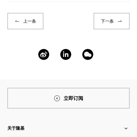
上一条
下一条
立即订阅
关于隆基