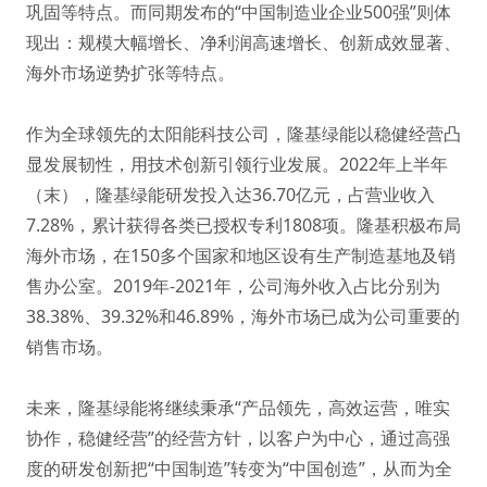
巩固等特点。而同期发布的“中国制造业企业500强”则体
现出：规模大幅增长、净利润高速增长、创新成效显著、
海外市场逆势扩张等特点。
作为全球领先的太阳能科技公司，隆基绿能以稳健经营凸
显发展韧性，用技术创新引领行业发展。2022年上半年
（末），隆基绿能研发投入达36.70亿元，占营业收入
7.28%，累计获得各类已授权专利1808项。隆基积极布局
海外市场，在150多个国家和地区设有生产制造基地及销
售办公室。2019年-2021年，公司海外收入占比分别为
38.38%、39.32%和46.89%，海外市场已成为公司重要的
销售市场。
未来，隆基绿能将继续秉承“产品领先，高效运营，唯实
协作，稳健经营”的经营方针，以客户为中心，通过高强
度的研发创新把“中国制造”转变为“中国创造”，从而为全