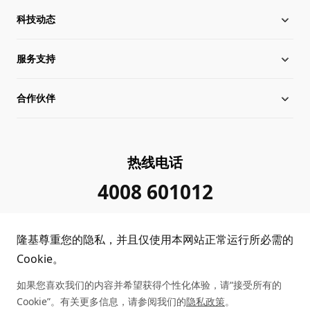
科技动态
关于隆基
服务支持
全球化布局
硅片价格
合作伙伴
管理层信息
行业动态
下载中心
可持续发展
在线研讨会
成功案例
经销商查询
热线电话
加入我们
隆基新闻
真伪查询
联系我们
4008 601012
投资者关系
隆基公告
常见问题
供应商/回收商
隆基尊重您的隐私，并且仅使用本网站正常运行所必需的
投诉举报
客户问题反馈
协同创新合作
Cookie。
如果您喜欢我们的内容并希望获得个性化体验，请“接受所有的
合规政策
收益计算
Cookie”。有关更多信息，请参阅我们的
隐私政策
。