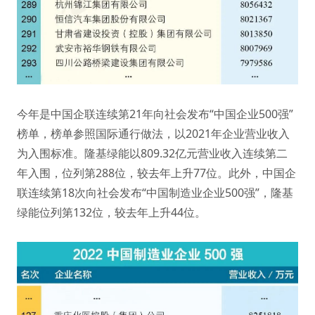
今年是中国企联连续第21年向社会发布“中国企业500强”
榜单，榜单参照国际通行做法，以2021年企业营业收入
为入围标准。隆基绿能以809.32亿元营业收入连续第二
年入围，位列第288位，较去年上升77位。此外，中国企
联连续第18次向社会发布“中国制造业企业500强”，隆基
绿能位列第132位，较去年上升44位。