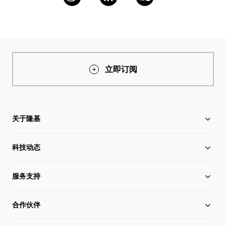
立即订阅
关于隆基
科技动态
关于隆基
服务支持
全球化布局
硅片价格
合作伙伴
管理层信息
行业动态
下载中心