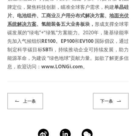
牌定位，聚焦科技创新，瞄准全球客户需求，构建
单晶硅
片
、
电池组件
、
工商业
及
户用分布式解决方案
、
地面光伏
系统解决方案
、
氢能装备
五大业务板块，
形成支撑全球零
碳发展的“绿电”+“绿氢”方案能力。2020年，隆基绿能率
先加入气候组织
RE100
、
EP100
和
EV100
国际倡议，通过
制定科学碳目标
SBTi
，持续推动企业可持续发展，助力
能源革命，为建设 “绿色地球”贡献力量。如欲了解更多信
息，欢迎访问：
www.LONGi.com
。
上一条
下一条