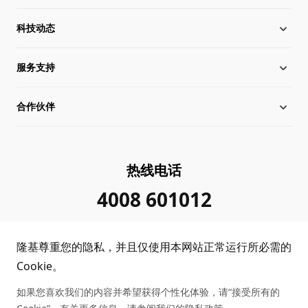
科技动态
关于隆基
服务支持
全球化布局
硅片价格
合作伙伴
管理层信息
行业动态
下载中心
可持续发展
在线研讨会
成功案例
经销商查询
热线电话
加入我们
隆基新闻
真伪查询
联系我们
4008 601012
投资者关系
隆基公告
常见问题
供应商/回收商
隆基尊重您的隐私，并且仅使用本网站正常运行所必需的
投诉举报
客户问题反馈
协同创新合作
Cookie。
如果您喜欢我们的内容并希望获得个性化体验，请“接受所有的
合规政策
收益计算