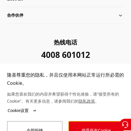
合作伙伴
管理层信息
行业动态
下载中心
可持续发展
在线研讨会
成功案例
经销商查询
热线电话
加入我们
隆基新闻
真伪查询
联系我们
4008 601012
投资者关系
隆基公告
常见问题
供应商/回收商
隆基尊重您的隐私，并且仅使用本网站正常运行所必需的
投诉举报
客户问题反馈
协同创新合作
Cookie。
如果您喜欢我们的内容并希望获得个性化体验，请“接受所有的
合规政策
收益计算
Cookie”。有关更多信息，请参阅我们的
隐私政策
。
Copyright © 2026 隆基绿能科技股份有限公司
Cookie设置
陕ICP备12001146号
站点地图
陕公网安备 61019102000339号
全部拒绝
接受所有Cookie
法律声明
隐私政策
投诉举报
商业行为准则