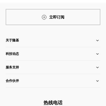
立即订阅
关于隆基
科技动态
关于隆基
服务支持
全球化布局
硅片价格
合作伙伴
管理层信息
行业动态
下载中心
可持续发展
在线研讨会
成功案例
经销商查询
热线电话