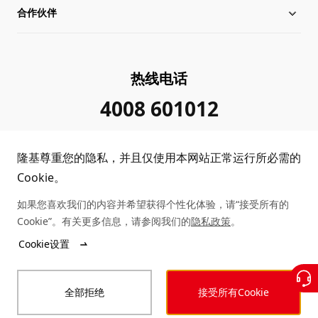
合作伙伴
管理层信息
行业动态
下载中心
可持续发展
在线研讨会
成功案例
经销商查询
热线电话
加入我们
隆基新闻
真伪查询
联系我们
4008 601012
投资者关系
隆基公告
常见问题
供应商/回收商
隆基尊重您的隐私，并且仅使用本网站正常运行所必需的
投诉举报
客户问题反馈
协同创新合作
Cookie。
如果您喜欢我们的内容并希望获得个性化体验，请“接受所有的
合规政策
收益计算
Cookie”。有关更多信息，请参阅我们的
隐私政策
。
Copyright © 2026 隆基绿能科技股份有限公司
Cookie设置
陕ICP备12001146号
站点地图
陕公网安备 61019102000339号
全部拒绝
接受所有Cookie
法律声明
隐私政策
投诉举报
商业行为准则