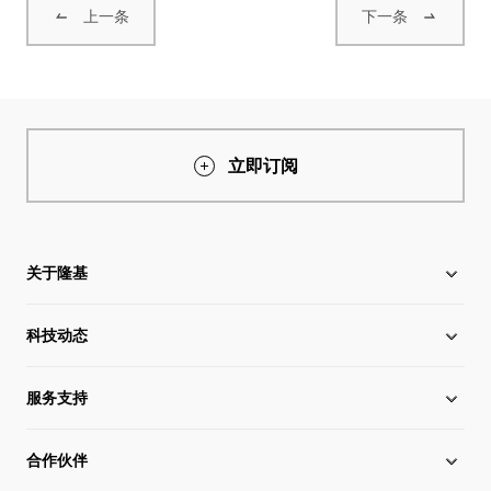
上一条
下一条
立即订阅
关于隆基
科技动态
关于隆基
服务支持
全球化布局
硅片价格
合作伙伴
管理层信息
行业动态
下载中心