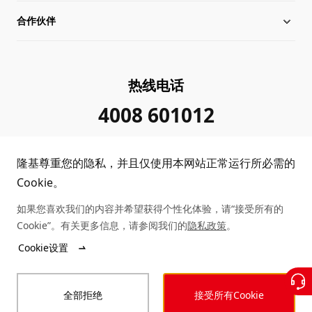
合作伙伴
管理层信息
行业动态
下载中心
可持续发展
在线研讨会
成功案例
经销商查询
热线电话
加入我们
隆基新闻
真伪查询
联系我们
4008 601012
投资者关系
隆基公告
常见问题
供应商/回收商
隆基尊重您的隐私，并且仅使用本网站正常运行所必需的
投诉举报
客户问题反馈
协同创新合作
Cookie。
如果您喜欢我们的内容并希望获得个性化体验，请“接受所有的
合规政策
收益计算
Cookie”。有关更多信息，请参阅我们的
隐私政策
。
Copyright © 2026 隆基绿能科技股份有限公司
Cookie设置
陕ICP备12001146号
站点地图
陕公网安备 61019102000339号
全部拒绝
接受所有Cookie
法律声明
隐私政策
投诉举报
商业行为准则