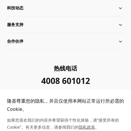
科技动态
关于隆基
服务支持
全球化布局
硅片价格
合作伙伴
管理层信息
行业动态
下载中心
可持续发展
在线研讨会
成功案例
经销商查询
热线电话
加入我们
隆基新闻
真伪查询
联系我们
4008 601012
投资者关系
隆基公告
常见问题
供应商/回收商
隆基尊重您的隐私，并且仅使用本网站正常运行所必需的
投诉举报
客户问题反馈
协同创新合作
Cookie。
如果您喜欢我们的内容并希望获得个性化体验，请“接受所有的
合规政策
收益计算
Cookie”。有关更多信息，请参阅我们的
隐私政策
。