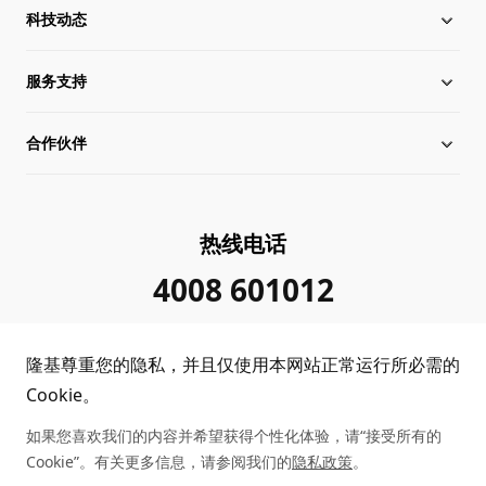
科技动态
关于隆基
服务支持
全球化布局
硅片价格
合作伙伴
管理层信息
行业动态
下载中心
可持续发展
在线研讨会
成功案例
经销商查询
热线电话
加入我们
隆基新闻
真伪查询
联系我们
4008 601012
投资者关系
隆基公告
常见问题
供应商/回收商
隆基尊重您的隐私，并且仅使用本网站正常运行所必需的
投诉举报
客户问题反馈
协同创新合作
Cookie。
如果您喜欢我们的内容并希望获得个性化体验，请“接受所有的
合规政策
收益计算
Cookie”。有关更多信息，请参阅我们的
隐私政策
。
Copyright © 2026 隆基绿能科技股份有限公司