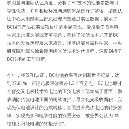
试测量与国际认证角度，分析了BC技术的性能参数与可
靠性优势，并对相应标准与测试体系进行了解读。鉴衡认
证中心太阳能事业部总经理周罡通过实证数据，展示了
BC组件产品在实证项目中的卓越表现。爱旭股份首席科
学家王永谦从能源变革视角，阐述了光伏技术尤其是BC
技术的发展历程及未来愿景。隆基绿能首席科学家、中央
研究院副院长徐希翔围绕光伏技术迭代进程，深度剖析了
BC技术的工艺创新。
今年，经ISFH认证，BC电池效率再次刷新世界纪录，达
到27.81%，距理论极限效率差1.3个百分点。BC电池通过
全背交叉电极技术将电池的正负电极全部集成于背面，彻
底消除传统电池正面的栅线遮挡，最大化光吸收面积，实
现光伏电池设计的范式转移，全面提升光伏电池的转换效
率，实现光学和电学性能的双重突破，被业界公认为“单
结硅太阳能电池的终极形态”。