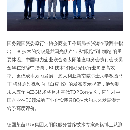
国务院国资委原行业协会商会工作局局长张涛在致辞中指
出，BC技术的突破是我国光伏产业从“跟跑”到“领跑”的重
要体现。中国电力企业联合会太阳能发电分会执行会长吴
金华在致辞中强调，BC技术将推动光伏行业向更高效
率、更低成本方向发展。澳大利亚新南威尔士大学教授马
丁·格林通过视频向《白皮书》的发布表示祝贺，他预测
未来五年内IBC技术将逐步替代TOPCon技术，同时对中
国企业在BC领域的产业化实践及BC技术的未来发展潜力
给予高度评价。
德国莱茵TÜV集团太阳能服务首席技术专家高祺博士从测