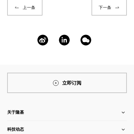
上一条
下一条
立即订阅
关于隆基
科技动态
关于隆基