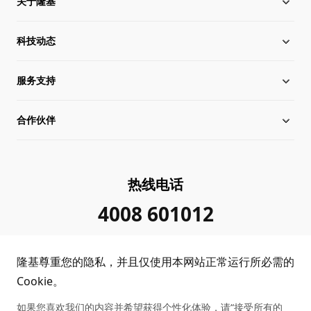
关于隆基
科技动态
关于隆基
服务支持
全球化布局
硅片价格
合作伙伴
管理层信息
行业动态
下载中心
可持续发展
在线研讨会
成功案例
经销商查询
热线电话
加入我们
隆基新闻
真伪查询
联系我们
4008 601012
投资者关系
隆基公告
常见问题
供应商/回收商
隆基尊重您的隐私，并且仅使用本网站正常运行所必需的
投诉举报
客户问题反馈
协同创新合作
Cookie。
如果您喜欢我们的内容并希望获得个性化体验，请“接受所有的