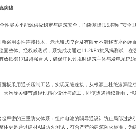
靠防线
安全性能关乎能源供应稳定与建筑安全，而隆基隆顶5堪称 “安全卫
创新采用柔性连接技术、老虎钳式咬合及有限元不滑移支座的屋
固整体。经权威测试，系统成功通过11.2kPa抗风揭测试，
有效抵御17级超强台风，确保狂风过境时建筑主体与发电系统
屋面板采用通长压制工艺，实现无缝连接，从根源上杜绝渗漏隐
、天沟等关键节点经过精心设计与施工，即使遭遇持续暴雨，也
建起严密的三重防火体系：组件电池的弱导通设计防止局部过热
整体更是通过建材A级防火测试，符合严苛的建筑防火标准，为建筑