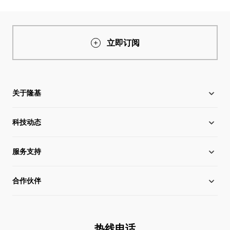
立即订阅
关于隆基
科技动态
关于隆基
服务支持
全球化布局
硅片价格
合作伙伴
管理层信息
行业动态
下载中心
可持续发展
在线研讨会
成功案例
经销商查询
热线电话