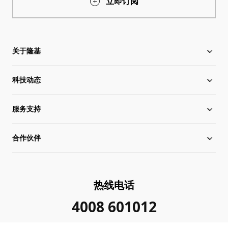
立即订阅
关于隆基
科技动态
关于隆基
服务支持
全球化布局
硅片价格
合作伙伴
管理层信息
行业动态
下载中心
可持续发展
在线研讨会
成功案例
经销商查询
热线电话
加入我们
隆基新闻
真伪查询
联系我们
4008 601012
投资者关系
隆基公告
常见问题
供应商/回收商