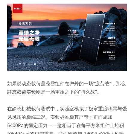
如果说动态载荷是澡雪组件在户外的一场“疲劳战“，那么
静态载荷实验则是一场重压之下的”持久战“。
在静态机械载荷测试中，实验室模拟了极寒重度积雪与强
风风压的极端工况。实验标准极其严苛：正面施加
5400Pa的恒定压力——这相当于在每平方米组件上堆积
约540公斤的积雪重量，背面则施加-2400Pa的强大风吸