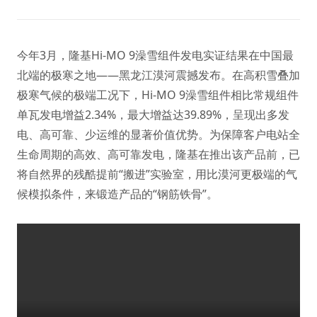
今年3月，隆基Hi-MO 9澡雪组件发电实证结果在中国最
北端的极寒之地——黑龙江漠河震撼发布。在高积雪叠加
极寒气候的极端工况下，Hi-MO 9澡雪组件相比常规组件
单瓦发电增益2.34%，最大增益达39.89%，呈现出多发
电、高可靠、少运维的显著价值优势。为保障客户电站全
生命周期的高效、高可靠发电，隆基在推出该产品前，已
将自然界的残酷提前“搬进”实验室，用比漠河更极端的气
候模拟条件，来锻造产品的“钢筋铁骨”。