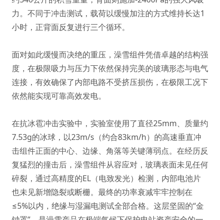
力。不同于冲击测试，载荷以缓慢加注的方式维持长达1
小时，正背面反复进行三个循环。
面对如此缓慢而决绝的重压，澡雪组件凭借卓越的结构强
度，在极限吸力与压力下依然保持完美的玻璃形态与电气
连接，有效确保了内部电路不受挤压损伤，在极限工况下
依然能实现可靠高效发电。
在抗冰雹冲击实验中，实验室使用了直径25mm、质量约
7.53g的冰球，以23m/s（约合83km/h）的高速垂直冲
击组件正面的中心、边缘、角落等关键薄弱点。在经历反
复猛烈的撞击后，澡雪组件从容应对，玻璃表面未见任何
碎裂，通过高精度的EL（电致发光）检测，内部电池片
也未见新增隐裂或断栅。最终的功率衰减牢牢控制在
≤5%以内，绝缘与湿漏电测试全部合格。这层坚固的“金
钟罩”，是澡雪产品在极端气候下保护电站资产安全的一