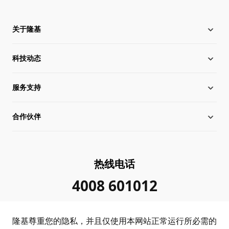
关于隆基
科技动态
关于隆基
服务支持
全球化布局
硅片价格
合作伙伴
管理层信息
行业动态
下载中心
可持续发展
在线研讨会
成功案例
经销商查询
热线电话
加入我们
隆基新闻
真伪查询
联系我们
4008 601012
投资者关系
隆基公告
常见问题
供应商/回收商
隆基尊重您的隐私，并且仅使用本网站正常运行所必需的