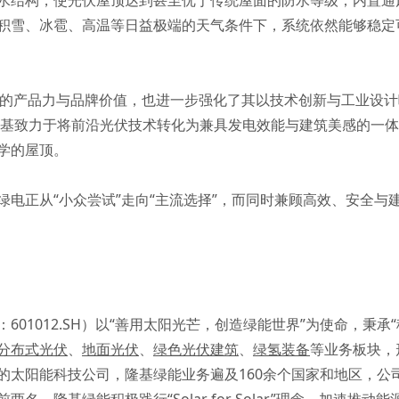
水结构，使光伏屋顶达到甚至优于传统屋面的防水等级；内置通
积雪、冰雹、高温等日益极端的天气条件下，系统依然能够稳定
领域的产品力与品牌价值，也进一步强化了其以技术创新与工业设
隆基致力于将前沿光伏技术转化为兼具发电效能与建筑美感的一
学的屋顶。
正从“小众尝试”走向“主流选择”，而同时兼顾高效、安全与建筑美
01012.SH）以“善用太阳光芒，创造绿能世界”为使命，秉承
分布式光伏
、
地面光伏
、
绿色光伏建筑
、
绿氢装备
等业务板块，形
的太阳能科技公司，隆基绿能业务遍及160余个国家和地区，公