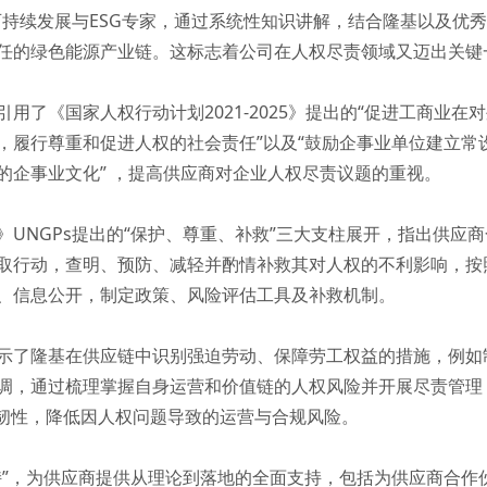
可持续发展与ESG专家，通过系统性知识讲解，结合隆基以及优
任的绿色能源产业链。这标志着公司在人权尽责领域又迈出关键
用了《国家人权行动计划2021-2025》提出的“促进工商业
，履行尊重和促进人权的社会责任”以及“鼓励企事业单位建立常
的企事业文化” ，提高供应商对企业人权尽责议题的重视。
UNGPs提出的“保护、尊重、补救”三大支柱展开，指出供应
取行动，查明、预防、减轻并酌情补救其对人权的不利影响，按照
、信息公开，制定政策、风险评估工具及补救机制。
示了隆基在供应链中识别强迫劳动、保障劳工权益的措施，例如
调，通过梳理掌握自身运营和价值链的人权风险并开展尽责管理
链韧性，降低因人权问题导致的运营与合规风险。
持”，为供应商提供从理论到落地的全面支持，包括为供应商合作