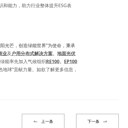
和能力，助力行业整体提升ESG表
太阳光芒，创造绿能世界”为使命，秉承
商业
及
户用分布式解决方案
、
地面光伏
隆基绿能率先加入气候组织
RE100
、
EP100
色地球”贡献力量。如欲了解更多信息，
上一条
下一条