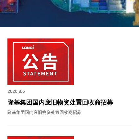
2026.8.6
隆基集团国内废旧物资处置回收商招募
隆基集团国内废旧物资处置回收商招募