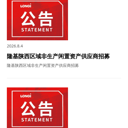
2026.8.4
隆基陕西区域非生产闲置资产供应商招募
隆基陕西区域非生产闲置资产供应商招募