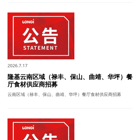
2026.7.17
隆基云南区域（禄丰、保山、曲靖、华坪）餐
厅食材供应商招募
云南区域（禄丰、保山、曲靖、华坪）餐厅食材供应商招募