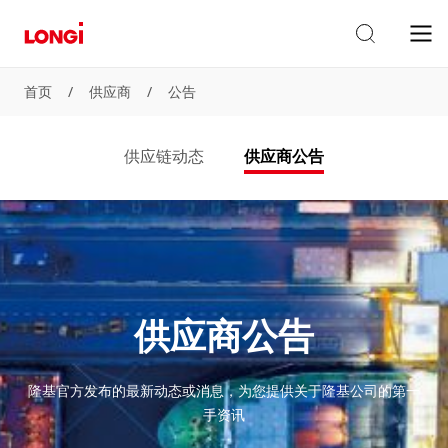
首页
/
供应商
/
公告
供应链动态
供应商公告
供应商公告
隆基官方发布的最新动态或消息，为您提供关于隆基公司的第一
手资讯