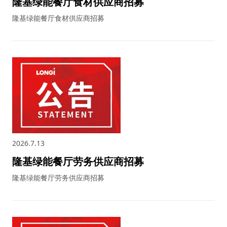
隆基绿能餐厅食材供应商招募
隆基绿能餐厅食材供应商招募
2026.7.13
隆基绿能餐厅劳务供应商招募
隆基绿能餐厅劳务供应商招募