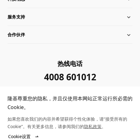
服务支持
全球化布局
硅片价格
合作伙伴
管理层信息
行业动态
下载中心
可持续发展
在线研讨会
成功案例
经销商查询
热线电话
加入我们
隆基新闻
真伪查询
联系我们
4008 601012
投资者关系
隆基公告
常见问题
供应商/回收商
隆基尊重您的隐私，并且仅使用本网站正常运行所必需的
投诉举报
客户问题反馈
协同创新合作
Cookie。
如果您喜欢我们的内容并希望获得个性化体验，请“接受所有的
合规政策
收益计算
Cookie”。有关更多信息，请参阅我们的
隐私政策
。
Copyright © 2026 隆基绿能科技股份有限公司
Cookie设置
陕ICP备12001146号