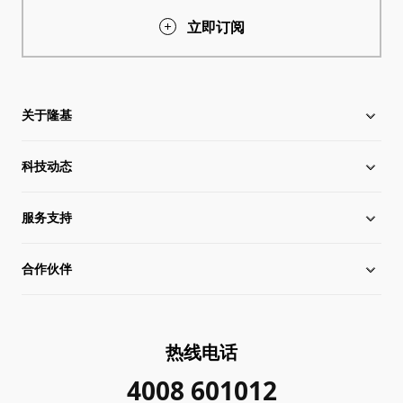
立即订阅
关于隆基
科技动态
关于隆基
服务支持
全球化布局
硅片价格
合作伙伴
管理层信息
行业动态
下载中心
可持续发展
在线研讨会
成功案例
经销商查询
热线电话
加入我们
隆基新闻
真伪查询
联系我们
4008 601012