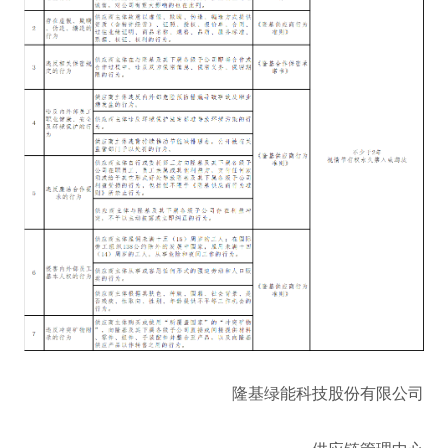
隆基绿能科技股份有限公司