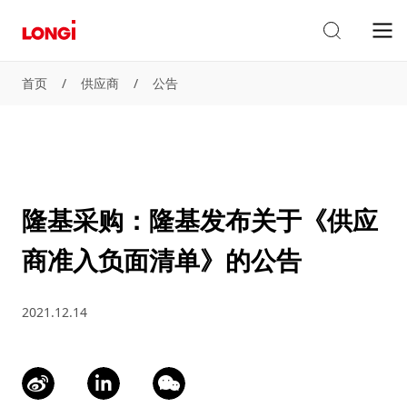
首页
/
供应商
/
公告
隆基采购：隆基发布关于《供应
商准入负面清单》的公告
2021.12.14