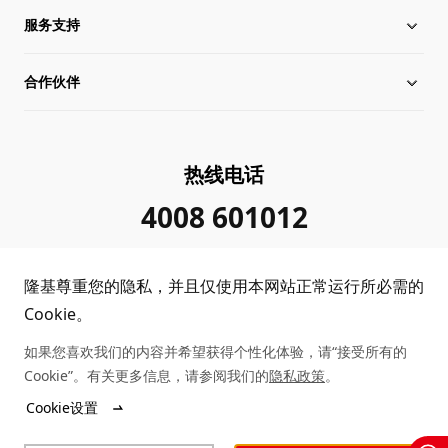
服务支持
全球化布局
硅片价格
合作伙伴
管理层信息
行业动态
下载中心
可持续发展
在线研讨会
成功案例
经销商查询
热线电话
加入我们
隆基新闻
真伪查询
联系我们
4008 601012
投资者关系
隆基公告
常见问题
供应商/回收商
隆基尊重您的隐私，并且仅使用本网站正常运行所必需的
投诉举报
客户问题反馈
协同创新合作
Cookie。
如果您喜欢我们的内容并希望获得个性化体验，请“接受所有的
合规政策
收益计算
Cookie”。有关更多信息，请参阅我们的
隐私政策
。
Copyright © 2026 隆基绿能科技股份有限公司
Cookie设置
陕ICP备12001146号
站点地图
陕公网安备 61019102000339号