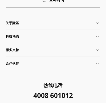
关于隆基
科技动态
关于隆基
服务支持
全球化布局
硅片价格
合作伙伴
管理层信息
行业动态
下载中心
可持续发展
在线研讨会
成功案例
经销商查询
热线电话
加入我们
隆基新闻
真伪查询
联系我们
4008 601012
投资者关系
隆基公告
常见问题
供应商/回收商