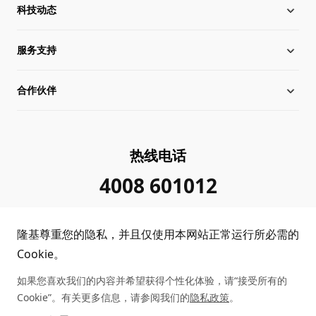
科技动态
关于隆基
服务支持
全球化布局
硅片价格
合作伙伴
管理层信息
行业动态
下载中心
可持续发展
在线研讨会
成功案例
经销商查询
热线电话
加入我们
隆基新闻
真伪查询
联系我们
4008 601012
投资者关系
隆基公告
常见问题
供应商/回收商
隆基尊重您的隐私，并且仅使用本网站正常运行所必需的
投诉举报
客户问题反馈
协同创新合作
Cookie。
如果您喜欢我们的内容并希望获得个性化体验，请“接受所有的
合规政策
收益计算
Cookie”。有关更多信息，请参阅我们的
隐私政策
。
Copyright © 2026 隆基绿能科技股份有限公司