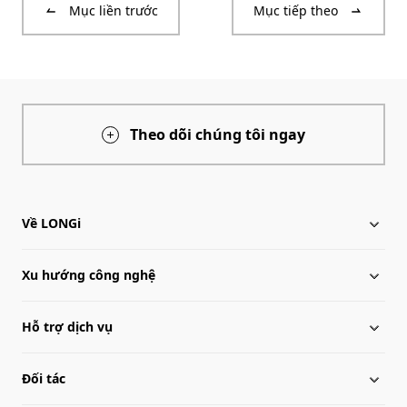
Mục liền trước
Mục tiếp theo
Theo dõi chúng tôi ngay
Về LONGi
Xu hướng công nghệ
Về LONGi
Hỗ trợ dịch vụ
Lịch sử phát triển
Tin tức LONGi
Đối tác
Mạng lưới toàn cầu
Trung tâm tài liệu