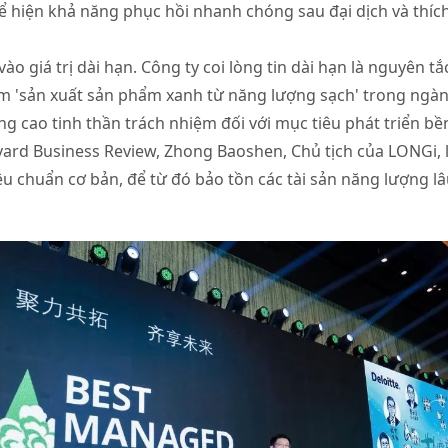
hiện khả năng phục hồi nhanh chóng sau đại dịch và thích 
ào giá trị dài hạn. Công ty coi lòng tin dài hạn là nguyên t
ệm 'sản xuất sản phẩm xanh từ năng lượng sạch' trong ngà
ng cao tinh thần trách nhiệm đối với mục tiêu phát triển b
rvard Business Review, Zhong Baoshen, Chủ tịch của LONGi,
êu chuẩn cơ bản, để từ đó bảo tồn các tài sản năng lượng lâu 