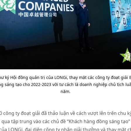
hư ký Hội đồng quản trị của LONGi, thay mặt các công ty đoạt giải
g sáng tạo cho 2022-2023 với tư cách là doanh nghiệp chủ tịch l
năm.
0 công ty đoạt giải đã thảo luận về cách vượt lên trên chu 
ng qua tập trung vào các chủ đề “Khách hàng đồng sáng tạo”
của LONGi, đại diện công ty nhận giải thưởng và thay mặt 