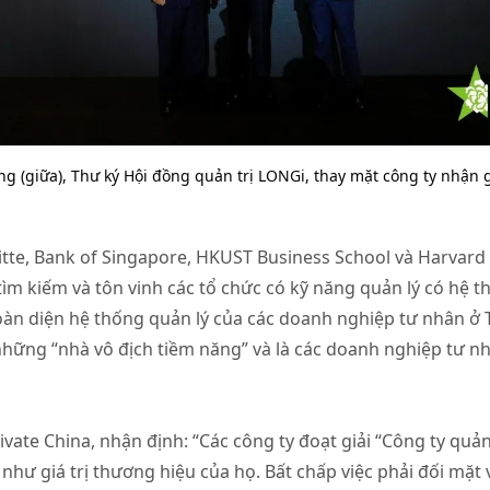
ng (giữa), Thư ký Hội đồng quản trị LONGi, thay mặt công ty nhận 
tte, Bank of Singapore, HKUST Business School và Harvard
ìm kiếm và tôn vinh các tổ chức có kỹ năng quản lý có hệ th
oàn diện hệ thống quản lý của các doanh nghiệp tư nhân ở
hững “nhà vô địch tiềm năng” và là các doanh nghiệp tư n
rivate China, nhận định: “Các công ty đoạt giải “Công ty quả
ư giá trị thương hiệu của họ. Bất chấp việc phải đối mặt 