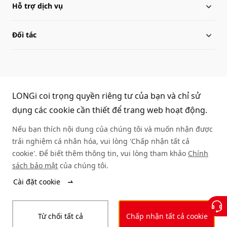
Hỗ trợ dịch vụ
Lịch sử phát triển
Tin tức LONGi
Đối tác
Mạng lưới toàn cầu
Trung tâm tài liệu
Đội ngũ lãnh đạo
Câu hỏi thường gặp
Mạng lưới nhà phân phối
(+86) 4008 601012
Sơ đồ trang
Thư viện dự án
Liên hệ
LONGi coi trọng quyền riêng tư của bạn và chỉ sử
dụng các cookie cần thiết để trang web hoạt động.
Kiểm tra hàng thật
Nếu bạn thích nội dung của chúng tôi và muốn nhận được
trải nghiệm cá nhân hóa, vui lòng 'Chấp nhận tất cả
Tư vấn dịch vụ
cookie'. Để biết thêm thông tin, vui lòng tham khảo
Chính
sách bảo mật
của chúng tôi.
© 2025 LONGi
Cài đặt cookie
Tuyên bố pháp luật
Tuyên bố bảo mật
Từ chối tất cả
Chấp nhận tất cả cookie
Khiếu nại và báo cáo
Quy tắc ứng xử