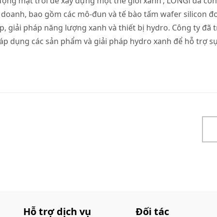
ượng mặt trời để xây dựng một thế giới xanh’, LONGi đã cố
 doanh, bao gồm các mô-đun và tế bào tấm wafer silicon đơ
 giải pháp năng lượng xanh và thiết bị hydro. Công ty đã 
áp dụng các sản phẩm và giải pháp hydro xanh để hỗ trợ sự
Hỗ trợ dịch vụ
Đối tác