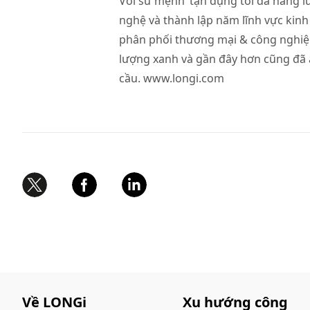
Với sứ mệnh ‘tận dụng tối đa năng l
nghệ và thành lập năm lĩnh vực kinh
phân phối thương mại & công nghiệp,
lượng xanh và gần đây hơn cũng đã 
cầu.
www.longi.com
Về LONGi
Xu hướng công