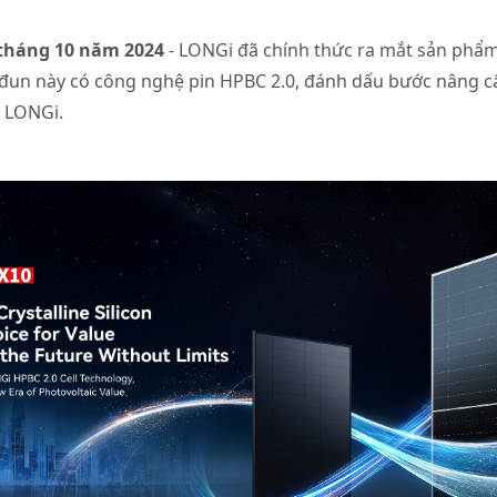
 tháng 10 năm 2024
- LONGi đã chính thức ra mắt sản phẩ
-đun này có công nghệ pin HPBC 2.0, đánh dấu bước nâng c
a LONGi.