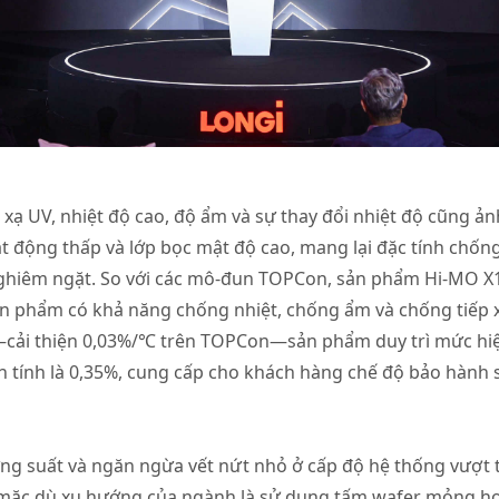
xạ UV, nhiệt độ cao, độ ẩm và sự thay đổi nhiệt độ cũng ản
t động thấp và lớp bọc mật độ cao, mang lại đặc tính chốn
nghiêm ngặt. So với các mô-đun TOPCon, sản phẩm Hi-MO X1
sản phẩm có khả năng chống nhiệt, chống ẩm và chống tiếp x
—cải thiện 0,03%/℃ trên TOPCon—sản phẩm duy trì mức hiệu 
ến tính là 0,35%, cung cấp cho khách hàng chế độ bảo hành
g suất và ngăn ngừa vết nứt nhỏ ở cấp độ hệ thống vượt tr
, mặc dù xu hướng của ngành là sử dụng tấm wafer mỏng h