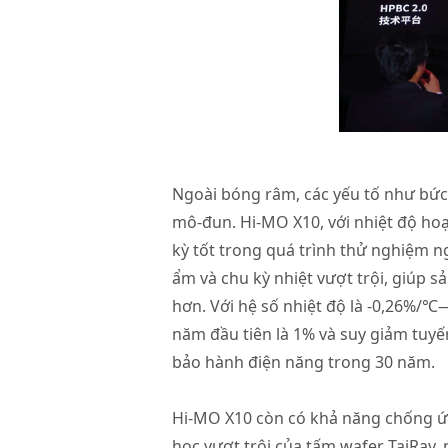
Ngoài bóng râm, các yếu tố như bức 
mô-đun. Hi-MO X10, với nhiệt độ hoạ
kỳ tốt trong quá trình thử nghiệm 
ẩm và chu kỳ nhiệt vượt trội, giúp 
hơn. Với hệ số nhiệt độ là -0,26%/℃
năm đầu tiên là 1% và suy giảm tuy
bảo hành điện năng trong 30 năm.
Hi-MO X10 còn có khả năng chống ứn
học vượt trội của tấm wafer TaiRay