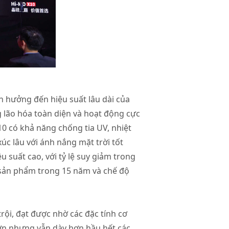
h hưởng đến hiệu suất lâu dài của
g lão hóa toàn diện và hoạt động cực
0 có khả năng chống tia UV, nhiệt
úc lâu với ánh nắng mặt trời tốt
suất cao, với tỷ lệ suy giảm trong
 sản phẩm trong 15 năm và chế độ
ội, đạt được nhờ các đặc tính cơ
ơn nhưng vẫn dày hơn hầu hết các