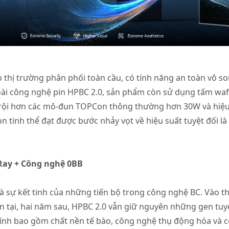
thị trường phân phối toàn cầu, có tính năng an toàn vô so
ài công nghệ pin HPBC 2.0, sản phẩm còn sử dụng tấm wafer
 trội hơn các mô-đun TOPCon thông thường hơn 30W và hiệu 
con tinh thể đạt được bước nhảy vọt về hiệu suất tuyệt đối l
iRay + Công nghệ 0BB
à sự kết tinh của những tiến bộ trong công nghệ BC. Vào t
n tại, hai năm sau, HPBC 2.0 vẫn giữ nguyên những gen tuyệ
ính bao gồm chất nền tế bào, công nghệ thụ động hóa và cô