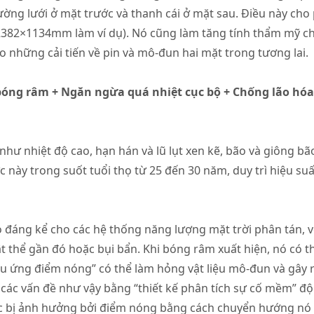
đường lưới ở mặt trước và thanh cái ở mặt sau. Điều này c
382×1134mm làm ví dụ). Nó cũng làm tăng tính thẩm mỹ cho 
o những cải tiến về pin và mô-đun hai mặt trong tương lai.
bóng râm + Ngăn ngừa quá nhiệt cục bộ + Chống lão hóa
 như nhiệt độ cao, hạn hán và lũ lụt xen kẽ, bão và giông bã
 này trong suốt tuổi thọ từ 25 đến 30 năm, duy trì hiệu su
 đáng kể cho các hệ thống năng lượng mặt trời phân tán, 
t thể gần đó hoặc bụi bẩn. Khi bóng râm xuất hiện, nó có t
iệu ứng điểm nóng” có thể làm hỏng vật liệu mô-đun và gây
 các vấn đề như vậy bằng “thiết kế phân tích sự cố mềm” đ
ặc bị ảnh hưởng bởi điểm nóng bằng cách chuyển hướng nó