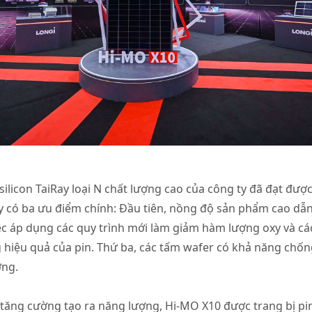
ilicon TaiRay loại N chất lượng cao của công ty đã đạt đư
ay có ba ưu điểm chính: Đầu tiên, nồng độ sản phẩm cao dẫn 
iệc áp dụng các quy trình mới làm giảm hàm lượng oxy và cá
ng hiệu quả của pin. Thứ ba, các tấm wafer có khả năng chốn
ờng.
 tăng cường tạo ra năng lượng, Hi-MO X10 được trang bị pi