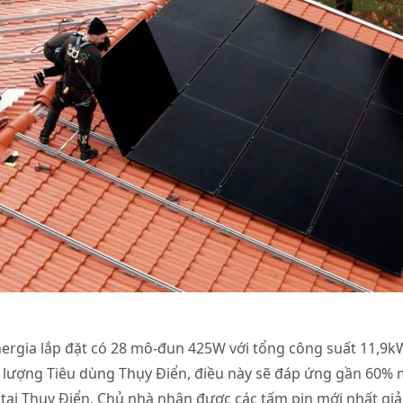
ergia lắp đặt có 28 mô-đun 425W với tổng công suất 11,9k
lượng Tiêu dùng Thụy Điển, điều này sẽ đáp ứng gần 60% 
ại Thụy Điển. Chủ nhà nhận được các tấm pin mới nhất giải th