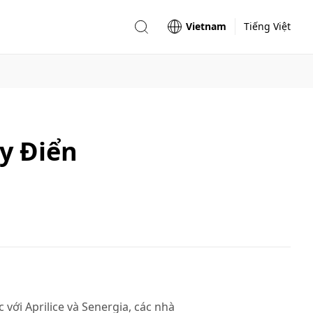
Vietnam
Tiếng Việt
y Điển
 với Aprilice và Senergia, các nhà