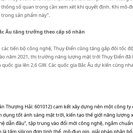
ng thông số quan trọng cần xem xét khi quyết định. Khi mô-
ụ trong sản phẩm này”.
ắc Âu tăng trưởng theo cấp số nhân
ai các tiến bộ công nghệ, Thụy Điển cũng tăng gấp đôi tốc 
ào năm 2021, thị trường năng lượng mặt trời Thụy Điển đã
 quốc gia lên 2,6 GW. Các quốc gia Bắc Âu dự kiến cùng n
n Thượng Hải: 601012) cam kết xây dựng nên một công ty 
tận dụng tốt ánh sáng mặt trời, kiến tạo thế giới năng lượng
ghệ dẫn đầu”, tập trung vào đổi mới công nghệ, ngắm chuẩ
là tấm silicon đơn tinh thể, mô-đun pin, giải pháp phân b